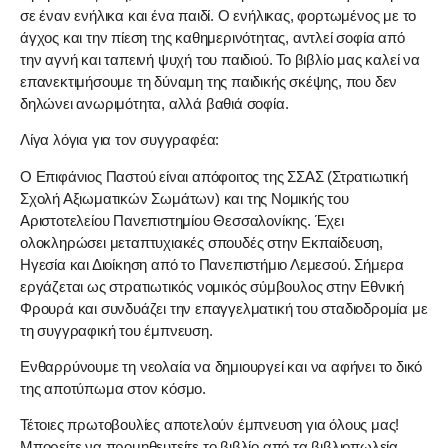
σε έναν ενήλικα και ένα παιδί. Ο ενήλικας, φορτωμένος με το
άγχος και την πίεση της καθημερινότητας, αντλεί σοφία από
την αγνή και ταπεινή ψυχή του παιδιού. Το βιβλίο μας καλεί να
επανεκτιμήσουμε τη δύναμη της παιδικής σκέψης, που δεν
δηλώνει ανωριμότητα, αλλά βαθιά σοφία.
Λίγα λόγια για τον συγγραφέα:
Ο Επιφάνιος Παστού είναι απόφοιτος της ΣΣΑΣ (Στρατιωτική
Σχολή Αξιωματικών Σωμάτων) και της Νομικής του
Αριστοτελείου Πανεπιστημίου Θεσσαλονίκης. Έχει
ολοκληρώσει μεταπτυχιακές σπουδές στην Εκπαίδευση,
Ηγεσία και Διοίκηση από το Πανεπιστήμιο Λεμεσού. Σήμερα
εργάζεται ως στρατιωτικός νομικός σύμβουλος στην Εθνική
Φρουρά και συνδυάζει την επαγγελματική του σταδιοδρομία με
τη συγγραφική του έμπνευση.
Ενθαρρύνουμε τη νεολαία να δημιουργεί και να αφήνει το δικό
της αποτύπωμα στον κόσμο.
Τέτοιες πρωτοβουλίες αποτελούν έμπνευση για όλους μας!
Μπορείτε να προμηθευτείτε το βιβλίο από τα βιβλιοπωλεία