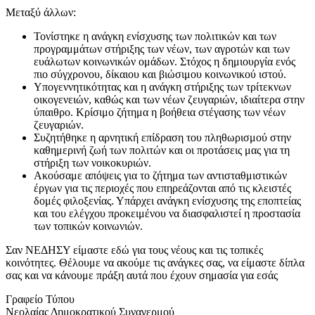
Μεταξύ άλλων:
Τονίστηκε η ανάγκη ενίσχυσης των πολιτικών και των
προγραμμάτων στήριξης των νέων, των αγροτών και των
ευάλωτων κοινωνικών ομάδων. Στόχος η δημιουργία ενός
πιο σύγχρονου, δίκαιου και βιώσιμου κοινωνικού ιστού.
Υπογεννητικότητας και η ανάγκη στήριξης των τρίτεκνων
οικογενειών, καθώς και των νέων ζευγαριών, ιδιαίτερα στην
ύπαιθρο. Κρίσιμο ζήτημα η βοήθεια στέγασης των νέων
ζευγαριών.
Συζητήθηκε η αρνητική επίδραση του πληθωρισμού στην
καθημερινή ζωή των πολιτών και οι προτάσεις μας για τη
στήριξη των νοικοκυριών.
Ακούσαμε απόψεις για το ζήτημα των αντισταθμιστικών
έργων για τις περιοχές που επηρεάζονται από τις κλειστές
δομές φιλοξενίας. Υπάρχει ανάγκη ενίσχυσης της εποπτείας
και του ελέγχου προκειμένου να διασφαλιστεί η προστασία
των τοπικών κοινωνιών.
Σαν ΝΕΔΗΣΥ είμαστε εδώ για τους νέους και τις τοπικές
κοινότητες. Θέλουμε να ακούμε τις ανάγκες σας, να είμαστε δίπλα
σας και να κάνουμε πράξη αυτά που έχουν σημασία για εσάς
Γραφείο Τύπου
Νεολαίας Δημοκρατικού Συναγερμού