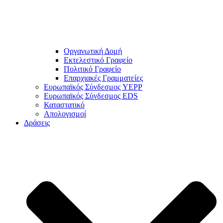
Οργανωτική Δομή
Εκτελεστικό Γραφείο
Πολιτικό Γραφείο
Επαρχιακές Γραμματείες
Ευρωπαϊκός Σύνδεσμος YEPP
Ευρωπαϊκός Σύνδεσμος EDS
Καταστατικό
Απολογισμοί
Δράσεις