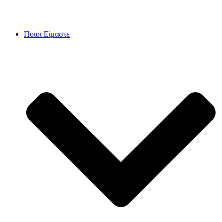
Skip
to
content
Ποιοι Είμαστε