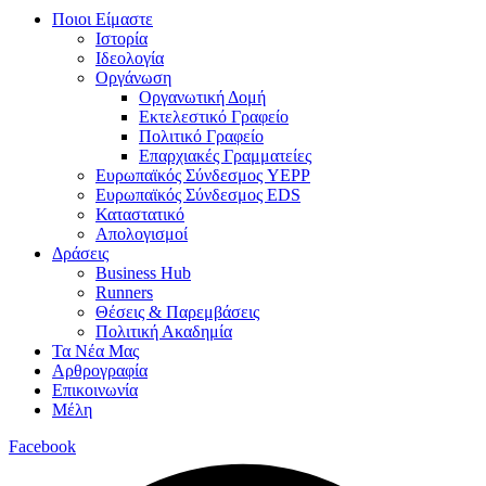
Ποιοι Είμαστε
Ιστορία
Ιδεολογία
Οργάνωση
Οργανωτική Δομή
Εκτελεστικό Γραφείο
Πολιτικό Γραφείο
Επαρχιακές Γραμματείες
Ευρωπαϊκός Σύνδεσμος YEPP
Ευρωπαϊκός Σύνδεσμος EDS
Καταστατικό
Απολογισμοί
Δράσεις
Business Hub
Runners
Θέσεις & Παρεμβάσεις
Πολιτική Ακαδημία
Τα Νέα Μας
Αρθρογραφία
Επικοινωνία
Μέλη
Facebook