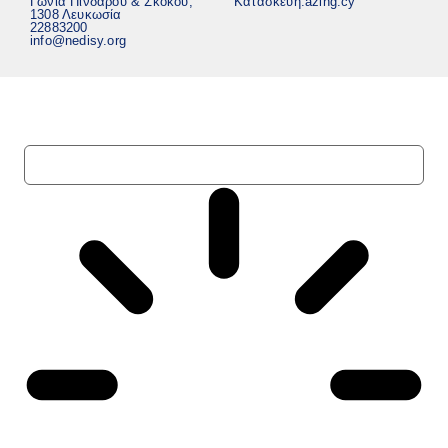
Γωνία Πινδάρου & Σκόκου,
Κατασκευή:
azing.cy
1308 Λευκωσία
22883200
info@nedisy.org