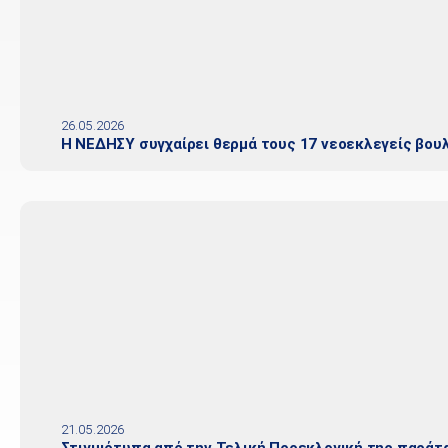
26.05.2026
Η ΝΕΔΗΣΥ συγχαίρει θερμά τους 17 νεοεκλεγείς βου
21.05.2026
Στιγμιότυπα από την Τελική Προεκλογική της παράτ