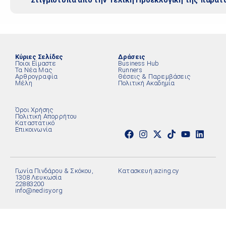
Κύριες Σελίδες
Δράσεις
Ποιοι Είμαστε
Business Hub
Τα Νέα Μας
Runners
Αρθρογραφία
Θέσεις & Παρεμβάσεις
Μέλη
Πολιτική Ακαδημία
Όροι Χρήσης
Πολιτική Απορρήτου
Καταστατικό
Επικοινωνία
Γωνία Πινδάρου & Σκόκου,
Κατασκευή:
azing.cy
1308 Λευκωσία
22883200
info@nedisy.org