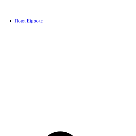
Skip
to
content
Ποιοι Είμαστε