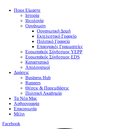
Ποιοι Είμαστε
Ιστορία
Ιδεολογία
Οργάνωση
Οργανωτική Δομή
Εκτελεστικό Γραφείο
Πολιτικό Γραφείο
Επαρχιακές Γραμματείες
Ευρωπαϊκός Σύνδεσμος YEPP
Ευρωπαϊκός Σύνδεσμος EDS
Καταστατικό
Απολογισμοί
Δράσεις
Business Hub
Runners
Θέσεις & Παρεμβάσεις
Πολιτική Ακαδημία
Τα Νέα Μας
Αρθρογραφία
Επικοινωνία
Μέλη
Facebook