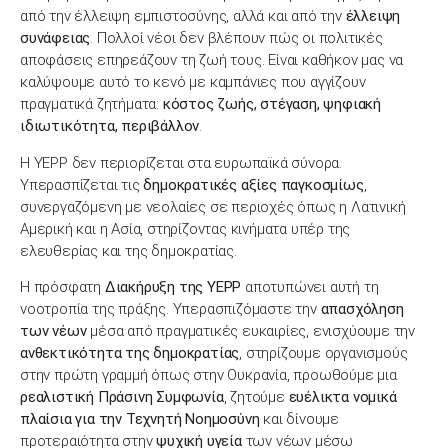
από την έλλειψη εμπιστοσύνης, αλλά και από την
έλλειψη
συνάφειας
. Πολλοί νέοι δεν βλέπουν πώς οι πολιτικές
αποφάσεις επηρεάζουν τη ζωή τους. Είναι καθήκον μας να
καλύψουμε αυτό το κενό με καμπάνιες που αγγίζουν
πραγματικά ζητήματα:
κόστος ζωής, στέγαση, ψηφιακή
ιδιωτικότητα, περιβάλλον
.
Η YEPP δεν περιορίζεται στα ευρωπαϊκά σύνορα.
Υπερασπίζεται τις
δημοκρατικές αξίες παγκοσμίως
,
συνεργαζόμενη με νεολαίες σε περιοχές όπως η Λατινική
Αμερική και η Ασία, στηρίζοντας κινήματα υπέρ της
ελευθερίας και της δημοκρατίας.
Η πρόσφατη
Διακήρυξη της YEPP
αποτυπώνει αυτή τη
νοοτροπία της πράξης. Υπερασπιζόμαστε την
απασχόληση
των νέων
μέσα από πραγματικές ευκαιρίες, ενισχύουμε την
ανθεκτικότητα της δημοκρατίας
, στηρίζουμε οργανισμούς
στην πρώτη γραμμή όπως στην Ουκρανία, προωθούμε μια
ρεαλιστική Πράσινη Συμφωνία
, ζητούμε
ευέλικτα νομικά
πλαίσια για την Τεχνητή Νοημοσύνη
και δίνουμε
προτεραιότητα στην
ψυχική υγεία
των νέων μέσω