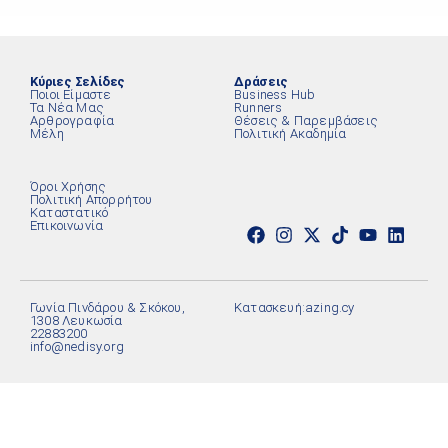
Κύριες Σελίδες
Δράσεις
Ποιοι Είμαστε
Business Hub
Τα Νέα Μας
Runners
Αρθρογραφία
Θέσεις & Παρεμβάσεις
Μέλη
Πολιτική Ακαδημία
Όροι Χρήσης
Πολιτική Απορρήτου
Καταστατικό
Επικοινωνία
Γωνία Πινδάρου & Σκόκου,
Κατασκευή:
azing.cy
1308 Λευκωσία
22883200
info@nedisy.org