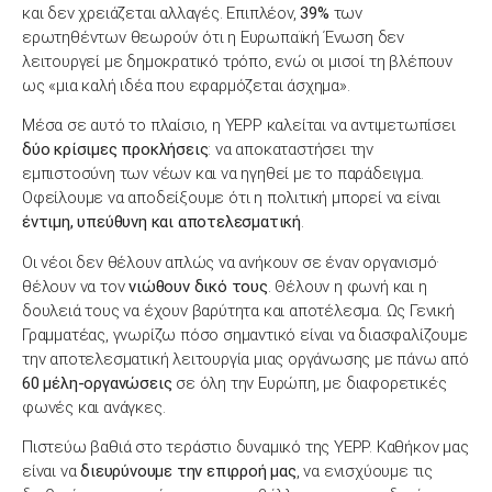
και δεν χρειάζεται αλλαγές. Επιπλέον,
39%
των
ερωτηθέντων θεωρούν ότι η Ευρωπαϊκή Ένωση δεν
λειτουργεί με δημοκρατικό τρόπο, ενώ οι μισοί τη βλέπουν
ως «μια καλή ιδέα που εφαρμόζεται άσχημα».
Μέσα σε αυτό το πλαίσιο, η YEPP καλείται να αντιμετωπίσει
δύο κρίσιμες προκλήσεις
: να αποκαταστήσει την
εμπιστοσύνη των νέων και να ηγηθεί με το παράδειγμα.
Οφείλουμε να αποδείξουμε ότι η πολιτική μπορεί να είναι
έντιμη, υπεύθυνη και αποτελεσματική
.
Οι νέοι δεν θέλουν απλώς να ανήκουν σε έναν οργανισμό·
θέλουν να τον
νιώθουν δικό τους
. Θέλουν η φωνή και η
δουλειά τους να έχουν βαρύτητα και αποτέλεσμα. Ως Γενική
Γραμματέας, γνωρίζω πόσο σημαντικό είναι να διασφαλίζουμε
την αποτελεσματική λειτουργία μιας οργάνωσης με πάνω από
60 μέλη-οργανώσεις
σε όλη την Ευρώπη, με διαφορετικές
φωνές και ανάγκες.
Πιστεύω βαθιά στο τεράστιο δυναμικό της YEPP. Καθήκον μας
είναι να
διευρύνουμε την επιρροή μας
, να ενισχύουμε τις