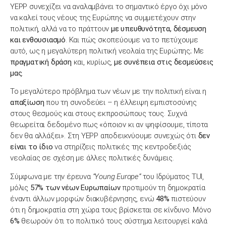
YEPP συνεχίζει να αναλαμβάνει το σημαντικό έργο όχι μόνο
να καλεί τους νέους της Ευρώπης να συμμετέχουν στην
πολιτική, αλλά να το πράττουν
με υπευθυνότητα, δέσμευση
και ενθουσιασμό
. Και πώς σκοπεύουμε να το πετύχουμε
αυτό, ως η μεγαλύτερη πολιτική νεολαία της Ευρώπης; Με
πραγματική δράση
και, κυρίως,
με συνέπεια στις δεσμεύσεις
μας
.
Το μεγαλύτερο πρόβλημα των νέων με την πολιτική είναι η
απαξίωση
που τη συνοδεύει – η έλλειψη εμπιστοσύνης
στους θεσμούς και στους εκπροσώπους τους. Συχνά
θεωρείται δεδομένο πως «όποιον κι αν ψηφίσουμε, τίποτα
δεν θα αλλάξει». Στη YEPP αποδεικνύουμε συνεχώς ότι
δεν
είναι το ίδιο
να στηρίζεις πολιτικές της κεντροδεξιάς
νεολαίας σε σχέση με άλλες πολιτικές δυνάμεις.
Σύμφωνα με την έρευνα
“Young Europe”
του Ιδρύματος TUI,
μόλις
57% των νέων Ευρωπαίων
προτιμούν τη δημοκρατία
έναντι άλλων μορφών διακυβέρνησης, ενώ
48%
πιστεύουν
ότι η δημοκρατία στη χώρα τους βρίσκεται σε κίνδυνο. Μόνο
6%
θεωρούν ότι το πολιτικό τους σύστημα λειτουργεί καλά