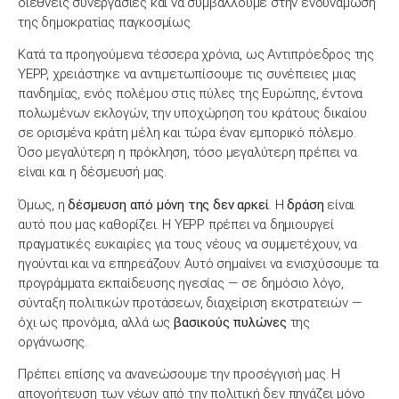
διεθνείς συνεργασίες και να συμβάλλουμε στην ενδυνάμωση
της δημοκρατίας παγκοσμίως.
Κατά τα προηγούμενα τέσσερα χρόνια, ως Αντιπρόεδρος της
YEPP, χρειάστηκε να αντιμετωπίσουμε τις συνέπειες μιας
πανδημίας, ενός πολέμου στις πύλες της Ευρώπης, έντονα
πολωμένων εκλογών, την υποχώρηση του κράτους δικαίου
σε ορισμένα κράτη μέλη και τώρα έναν εμπορικό πόλεμο.
Όσο μεγαλύτερη η πρόκληση, τόσο μεγαλύτερη πρέπει να
είναι και η δέσμευσή μας.
Όμως, η
δέσμευση από μόνη της δεν αρκεί
. Η
δράση
είναι
αυτό που μας καθορίζει. Η YEPP πρέπει να δημιουργεί
πραγματικές ευκαιρίες για τους νέους να συμμετέχουν, να
ηγούνται και να επηρεάζουν. Αυτό σημαίνει να ενισχύσουμε τα
προγράμματα εκπαίδευσης ηγεσίας — σε δημόσιο λόγο,
σύνταξη πολιτικών προτάσεων, διαχείριση εκστρατειών —
όχι ως προνόμια, αλλά ως
βασικούς πυλώνες
της
οργάνωσης.
Πρέπει επίσης να ανανεώσουμε την προσέγγισή μας. Η
απογοήτευση των νέων από την πολιτική δεν πηγάζει μόνο