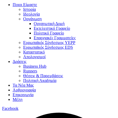
Ποιοι Είμαστε
Ιστορία
Ιδεολογία
Οργάνωση
Οργανωτική Δομή
Εκτελεστικό Γραφείο
Πολιτικό Γραφείο
Επαρχιακές Γραμματείες
Ευρωπαϊκός Σύνδεσμος YEPP
Ευρωπαϊκός Σύνδεσμος EDS
Καταστατικό
Απολογισμοί
Δράσεις
Business Hub
Runners
Θέσεις & Παρεμβάσεις
Πολιτική Ακαδημία
Τα Νέα Μας
Αρθρογραφία
Επικοινωνία
Μέλη
Facebook