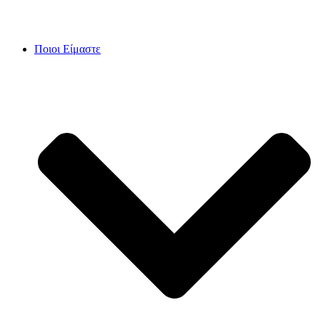
Skip
to
content
Ποιοι Είμαστε