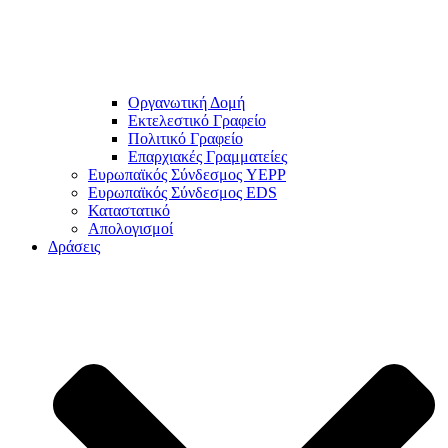
Οργανωτική Δομή
Εκτελεστικό Γραφείο
Πολιτικό Γραφείο
Επαρχιακές Γραμματείες
Ευρωπαϊκός Σύνδεσμος YEPP
Ευρωπαϊκός Σύνδεσμος EDS
Καταστατικό
Απολογισμοί
Δράσεις