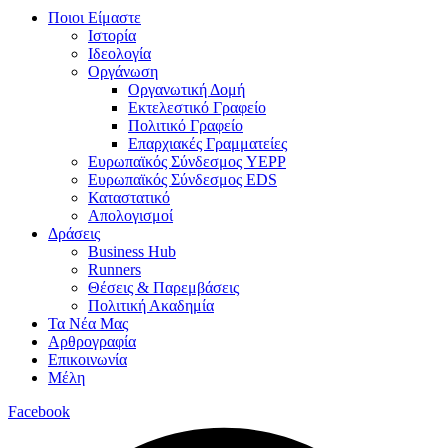
Ποιοι Είμαστε
Ιστορία
Ιδεολογία
Οργάνωση
Οργανωτική Δομή
Εκτελεστικό Γραφείο
Πολιτικό Γραφείο
Επαρχιακές Γραμματείες
Ευρωπαϊκός Σύνδεσμος YEPP
Ευρωπαϊκός Σύνδεσμος EDS
Καταστατικό
Απολογισμοί
Δράσεις
Business Hub
Runners
Θέσεις & Παρεμβάσεις
Πολιτική Ακαδημία
Τα Νέα Μας
Αρθρογραφία
Επικοινωνία
Μέλη
Facebook