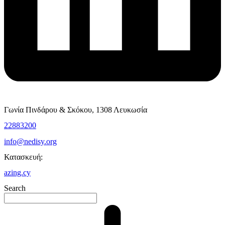
Γωνία Πινδάρου & Σκόκου, 1308 Λευκωσία
22883200
info@nedisy.org
Κατασκευή:
azing.cy
Search