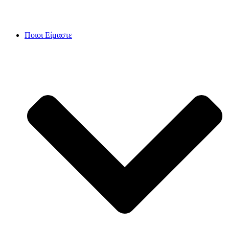
Skip
to
content
Ποιοι Είμαστε