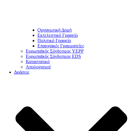
Οργανωτική Δομή
Εκτελεστικό Γραφείο
Πολιτικό Γραφείο
Επαρχιακές Γραμματείες
Ευρωπαϊκός Σύνδεσμος YEPP
Ευρωπαϊκός Σύνδεσμος EDS
Καταστατικό
Απολογισμοί
Δράσεις