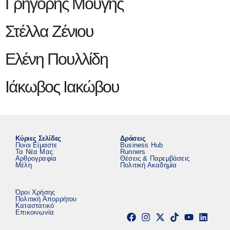
Γρηγόρης Μουγής
Στέλλα Ζένιου
Ελένη Πουλλίδη
Ιάκωβος Ιακώβου
Κύριες Σελίδες
Δράσεις
Ποιοι Είμαστε
Business Hub
Τα Νέα Μας
Runners
Αρθρογραφία
Θέσεις & Παρεμβάσεις
Μέλη
Πολιτική Ακαδημία
Όροι Χρήσης
Πολιτική Απορρήτου
Καταστατικό
Επικοινωνία